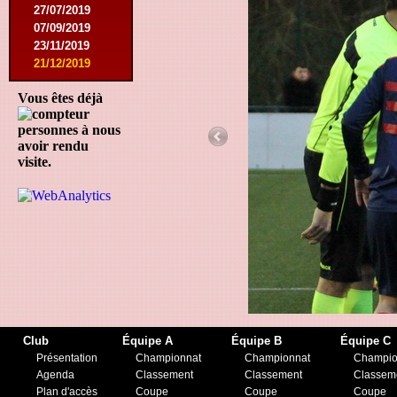
27/07/2019
07/09/2019
23/11/2019
21/12/2019
Vous êtes déjà
personnes à nous
avoir rendu
visite.
Club
Équipe A
Équipe B
Équipe C
Présentation
Championnat
Championnat
Champio
Agenda
Classement
Classement
Classem
Plan d'accès
Coupe
Coupe
Coupe