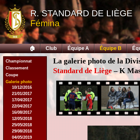
11/11/2015
R. STANDARD DE LIÈGE
28/11/2015
27/02/2016
Fémina
12/03/2016
19/03/2016
09/04/2016
23/04/2016
🏠
Club
Équipe A
Équipe B
Éq
30/04/2016
18/07/2016
La galerie photo de la Divi
Championnat
07/08/2016
Classement
17/09/2016
Standard de Liège
– K Mas
Coupe
19/11/2016
26/11/2016
Galerie photo
10/12/2016
21/01/2017
17/04/2017
22/04/2017
16/08/2017
12/05/2018
25/05/2018
29/08/2018
04/05/2019