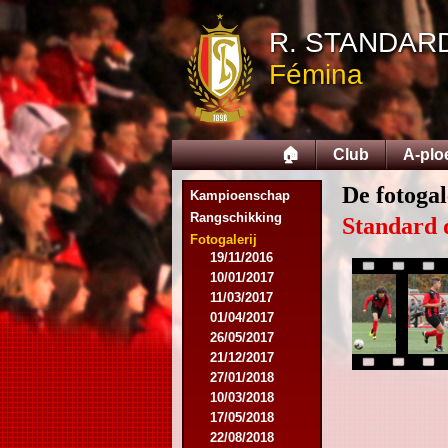
12/12/2015
R. STANDAR
09/02/2016
27/02/2016
Fémina
09/03/2016
12/03/2016
19/03/2016
16/04/2016
🏠
Club
A-plo
21/05/2016
27/05/2016
De fotoga
Kampioenschap
09/08/2016
Rangschikking
20/08/2016
Standard 
08/10/2016
Fotogalerij
19/11/2016
10/01/2017
11/03/2017
01/04/2017
26/05/2017
21/12/2017
27/01/2018
10/03/2018
17/05/2018
22/08/2018