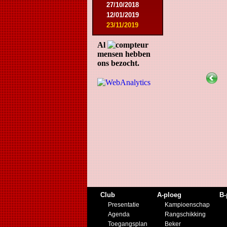
27/10/2018
12/01/2019
23/11/2019
Al
mensen hebben
ons bezocht.
Club
A-ploeg
B-
Presentatie
Kampioenschap
Agenda
Rangschikking
Toegangsplan
Beker