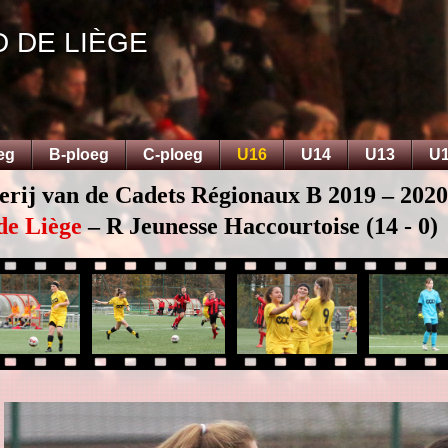
D DE LIÈGE
eg
B-ploeg
C-ploeg
U16
U14
U13
U
lerij van de Cadets Régionaux B 2019 – 2020
de Liège
– R Jeunesse Haccourtoise (14 - 0)