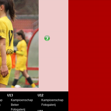
U13
U12
ap
Kampioenschap
Kampioenschap
g
Beker
Fotogalerij
Fotogalerij