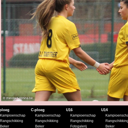
ploeg
C-ploeg
U16
U14
Kampioenschap
Kampioenschap
Kampioenschap
Kampioensch
Rangschikking
Rangschikking
Rangschikking
Rangschikkin
Beker
Beker
Fotogalerij
Beker