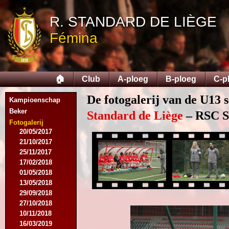
12/09/2015
R. STANDARD DE LIÈGE
26/09/2015
03/10/2015
Fémina
28/11/2015
09/03/2016
09/04/2016
13/04/2016
🏠
Club
A-ploeg
B-ploeg
C-p
16/05/2016
09/08/2016
De fotogalerij van de U13 s
Kampioenschap
08/10/2016
Beker
01/03/2017
Standard de Liège
– RSC Sa
06/05/2017
Fotogalerij
20/05/2017
21/10/2017
25/11/2017
17/02/2018
01/05/2018
13/05/2018
29/09/2018
27/10/2018
10/11/2018
16/03/2019