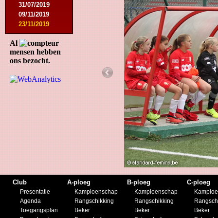
31/07/2019
09/11/2019
23/11/2019
Al
mensen hebben
ons bezocht.
Club
A-ploeg
B-ploeg
C-ploeg
Presentatie
Kampioenschap
Kampioenschap
Kampioe
Agenda
Rangschikking
Rangschikking
Rangsch
Toegangsplan
Beker
Beker
Beker