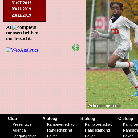
31/07/2019
09/11/2019
23/11/2019
Al
mensen hebben
ons bezocht.
Club
A-ploeg
B-ploeg
C-ploeg
Presentatie
Kampioenschap
Kampioenschap
Kampioe
Agenda
Rangschikking
Rangschikking
Rangsch
Toegangsplan
Beker
Beker
Beker