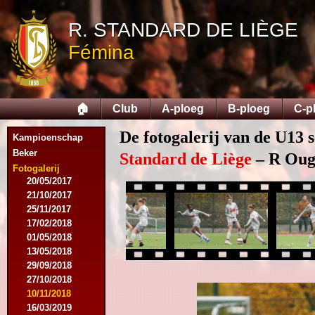
12/09/2015
R. STANDARD DE LIÈGE
26/09/2015
03/10/2015
Fémina
28/11/2015
09/03/2016
09/04/2016
13/04/2016
🏠
Club
A-ploeg
B-ploeg
C-p
16/05/2016
09/08/2016
De fotogalerij van de U13 
Kampioenschap
08/10/2016
Beker
01/03/2017
Standard de Liège
– R Ougr
06/05/2017
Fotogalerij
20/05/2017
21/10/2017
25/11/2017
17/02/2018
01/05/2018
13/05/2018
29/09/2018
27/10/2018
10/11/2018
16/03/2019