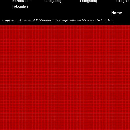
Bezoek ook
Fotogalerij
Fotogalerij
Fotogaler
25/02/2017
Fotogalerij
29/04/2017
Home
08/08/2017
21/10/2017
Copyright © 2020, NV Standard de Liège. Alle rechten voorbehouden.
06/01/2018
13/01/2018
03/02/2018
10/03/2018
05/05/2018
15/08/2018
12/01/2019
27/07/2019
17/08/2019
30/11/2019
14/12/2019