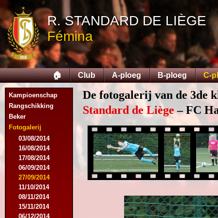
R. STANDARD DE LIÈGE
Fémina
🏠
Club
A-ploeg
B-ploeg
C-p
De fotogalerij van de 3de k
Kampioenschap
Rangschikking
Standard de Liège
– FC Hal
Beker
Fotogalerij
03/08/2014
16/08/2014
17/08/2014
06/09/2014
27/09/2014
11/10/2014
08/11/2014
15/11/2014
06/12/2014