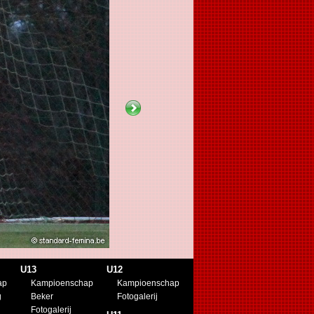
U13
U12
ap
Kampioenschap
Kampioenschap
g
Beker
Fotogalerij
Fotogalerij