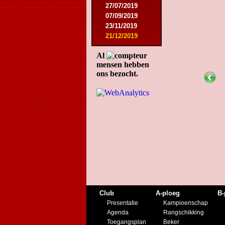
27/07/2019
07/09/2019
23/11/2019
21/12/2019
Al
mensen hebben
ons bezocht.
Club
A-ploeg
B-
Presentatie
Kampioenschap
Agenda
Rangschikking
Toegangsplan
Beker