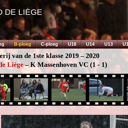
D DE LIÈGE
eg
B-ploeg
C-ploeg
U16
U14
U13
U
erij van de 1ste klasse 2019 – 2020
de Liège
– K Massenhoven VC (1 - 1)