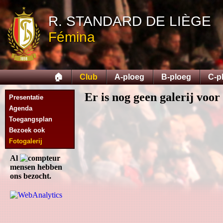
R. STANDARD DE LIÈGE
Fémina
🏠
Club
A-ploeg
B-ploeg
C-p
Er is nog geen galerij voor 
Presentatie
Agenda
Toegangsplan
Bezoek ook
Fotogalerij
Al
mensen hebben
ons bezocht.