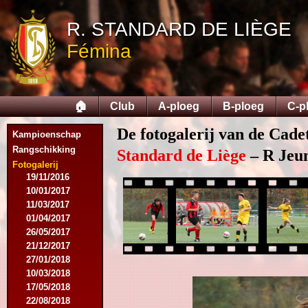
12/12/2015
R. STANDARD DE LIÈGE
09/02/2016
27/02/2016
Fémina
09/03/2016
12/03/2016
19/03/2016
16/04/2016
🏠
Club
A-ploeg
B-ploeg
C-p
21/05/2016
27/05/2016
De fotogalerij van de Cade
Kampioenschap
09/08/2016
Rangschikking
20/08/2016
Standard de Liège
– R Jeun
08/10/2016
Fotogalerij
19/11/2016
10/01/2017
11/03/2017
01/04/2017
26/05/2017
21/12/2017
27/01/2018
10/03/2018
17/05/2018
22/08/2018