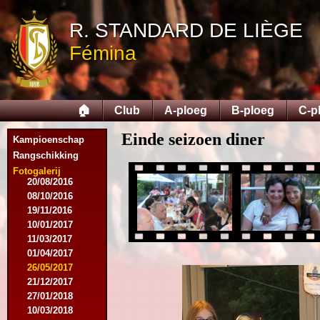
10/10/2015
05/12/2015
R. STANDARD DE LIÈGE
12/12/2015
Fémina
09/02/2016
27/02/2016
09/03/2016
12/03/2016
🏠
Club
A-ploeg
B-ploeg
C-p
19/03/2016
16/04/2016
Einde seizoen diner
21/05/2016
Kampioenschap
27/05/2016
Rangschikking
09/08/2016
Fotogalerij
20/08/2016
08/10/2016
19/11/2016
10/01/2017
11/03/2017
01/04/2017
26/05/2017
21/12/2017
27/01/2018
10/03/2018