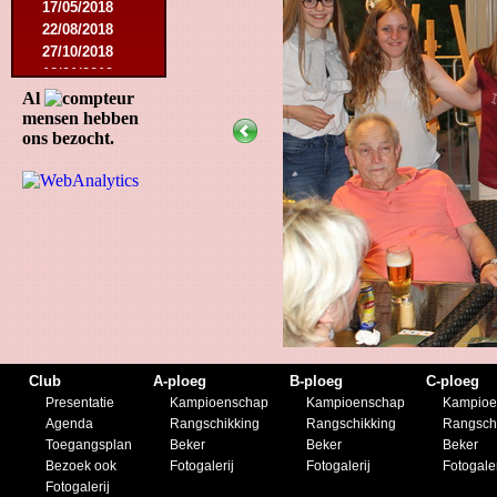
17/05/2018
22/08/2018
27/10/2018
12/01/2019
23/11/2019
Al
mensen hebben
ons bezocht.
Club
A-ploeg
B-ploeg
C-ploeg
Presentatie
Kampioenschap
Kampioenschap
Kampioe
Agenda
Rangschikking
Rangschikking
Rangsch
Toegangsplan
Beker
Beker
Beker
Bezoek ook
Fotogalerij
Fotogalerij
Fotogaler
Fotogalerij