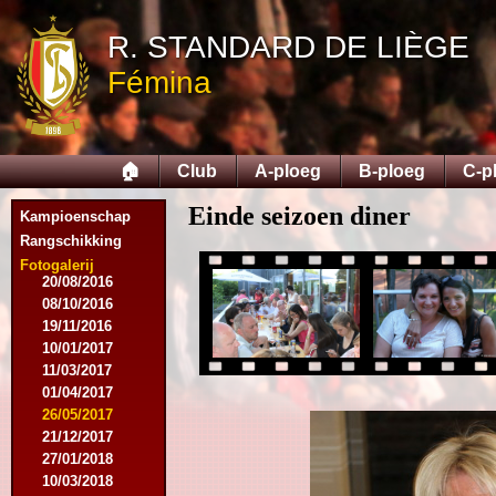
10/10/2015
05/12/2015
R. STANDARD DE LIÈGE
12/12/2015
Fémina
09/02/2016
27/02/2016
09/03/2016
12/03/2016
🏠
Club
A-ploeg
B-ploeg
C-p
19/03/2016
16/04/2016
Einde seizoen diner
21/05/2016
Kampioenschap
27/05/2016
Rangschikking
09/08/2016
Fotogalerij
20/08/2016
08/10/2016
19/11/2016
10/01/2017
11/03/2017
01/04/2017
26/05/2017
21/12/2017
27/01/2018
10/03/2018