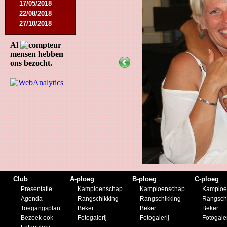
17/05/2018
22/08/2018
27/10/2018
12/01/2019
23/11/2019
Al
mensen hebben
ons bezocht.
Club
A-ploeg
B-ploeg
C-ploeg
Presentatie
Kampioenschap
Kampioenschap
Kampioe
Agenda
Rangschikking
Rangschikking
Rangsch
Toegangsplan
Beker
Beker
Beker
Bezoek ook
Fotogalerij
Fotogalerij
Fotogaler