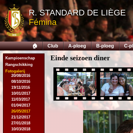
10/10/2015
05/12/2015
R. STANDARD DE LIÈGE
12/12/2015
Fémina
09/02/2016
27/02/2016
09/03/2016
12/03/2016
🏠
Club
A-ploeg
B-ploeg
C-p
19/03/2016
16/04/2016
Einde seizoen diner
21/05/2016
Kampioenschap
27/05/2016
Rangschikking
09/08/2016
Fotogalerij
20/08/2016
08/10/2016
19/11/2016
10/01/2017
11/03/2017
01/04/2017
26/05/2017
21/12/2017
27/01/2018
10/03/2018