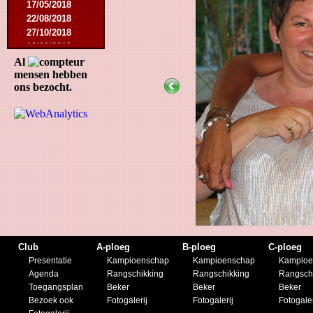
17/05/2018
22/08/2018
27/10/2018
12/01/2019
23/11/2019
Al
mensen hebben
ons bezocht.
Club
A-ploeg
B-ploeg
C-ploeg
Presentatie
Kampioenschap
Kampioenschap
Kampioe
Agenda
Rangschikking
Rangschikking
Rangsch
Toegangsplan
Beker
Beker
Beker
Bezoek ook
Fotogalerij
Fotogalerij
Fotogaler