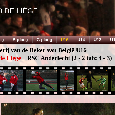
D DE LIÈGE
eg
B-ploeg
C-ploeg
U16
U14
U13
U
erij van de Beker van België U16
de Liège
– RSC Anderlecht (2 - 2 tab: 4 - 3)