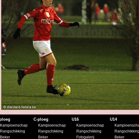
ploeg
C-ploeg
U16
U14
Kampioenschap
Kampioenschap
Kampioenschap
Kampioensch
Rangschikking
Rangschikking
Rangschikking
Rangschikkin
Beker
Beker
Fotogalerij
Beker