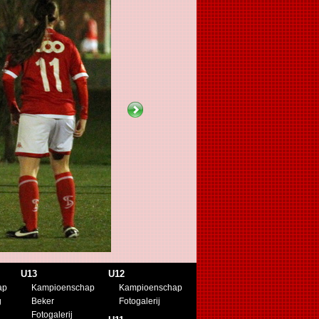
U13
U12
ap
Kampioenschap
Kampioenschap
g
Beker
Fotogalerij
Fotogalerij