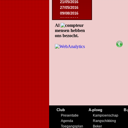
21/05/2016
27/05/2016
09/08/2016
20/08/2016
08/10/2016
Al
mensen hebben
19/11/2016
ons bezocht.
10/01/2017
11/03/2017
01/04/2017
26/05/2017
21/12/2017
27/01/2018
10/03/2018
17/05/2018
22/08/2018
27/10/2018
12/01/2019
23/11/2019
Club
A-ploeg
B-
Presentatie
Kampioenschap
Agenda
Rangschikking
Toegangsplan
Beker