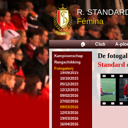
18/10/2014
06/12/2014
R. STANDAR
07/03/2015
Fémina
16/03/2015
28/03/2015
15/04/2015
25/04/2015
🏠
Club
A-plo
01/05/2015
14/05/2015
De fotogal
17/05/2015
Kampioenschap
05/09/2015
Rangschikking
Standard 
13/09/2015
Fotogalerij
19/09/2015
10/10/2015
05/12/2015
12/12/2015
09/02/2016
27/02/2016
09/03/2016
12/03/2016
19/03/2016
16/04/2016