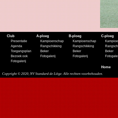
19/11/2016
10/01/2017
11/03/2017
01/04/2017
26/05/2017
21/12/2017
27/01/2018
Club
A-ploeg
B-ploeg
C-ploeg
10/03/2018
Presentatie
Kampioenschap
Kampioenschap
Kampioe
17/05/2018
Agenda
Rangschikking
Rangschikking
Rangsch
22/08/2018
Toegangsplan
Beker
Beker
Beker
27/10/2018
Bezoek ook
Fotogalerij
Fotogalerij
Fotogaler
12/01/2019
Fotogalerij
23/11/2019
Home
Copyright © 2020, NV Standard de Liège. Alle rechten voorbehouden.