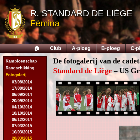
R. STANDARD DE LIÈGE
Fémina
🏠
Club
A-ploeg
B-ploeg
C-p
De fotogalerij van de cade
Kampioenschap
Rangschikking
Standard de Liège
– US Grâ
Fotogalerij
03/08/2014
17/08/2014
06/09/2014
20/09/2014
04/10/2014
18/10/2014
06/12/2014
07/03/2015
16/03/2015
28/03/2015