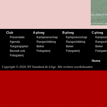
19/11/2016
10/01/2017
11/03/2017
01/04/2017
26/05/2017
21/12/2017
27/01/2018
Club
A-ploeg
B-ploeg
C-ploeg
10/03/2018
Presentatie
Kampioenschap
Kampioenschap
Kampioe
17/05/2018
Agenda
Rangschikking
Rangschikking
Rangsch
22/08/2018
Toegangsplan
Beker
Beker
Beker
27/10/2018
Bezoek ook
Fotogalerij
Fotogalerij
Fotogaler
12/01/2019
Fotogalerij
23/11/2019
Home
Copyright © 2020, NV Standard de Liège. Alle rechten voorbehouden.