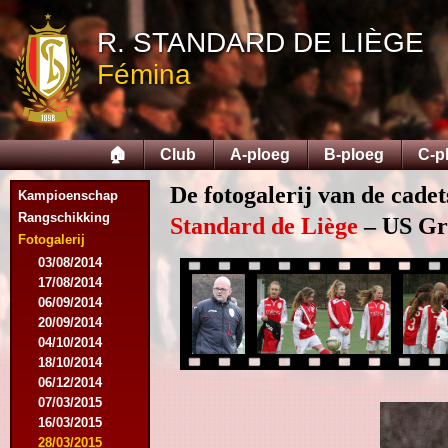
R. STANDARD DE LIÈGE
Fémina
🏠
Club
A-ploeg
B-ploeg
C-p
De fotogalerij van de cade
Kampioenschap
Rangschikking
Standard de Liège
– US Grâ
Fotogalerij
03/08/2014
17/08/2014
06/09/2014
20/09/2014
04/10/2014
18/10/2014
06/12/2014
07/03/2015
16/03/2015
28/03/2015