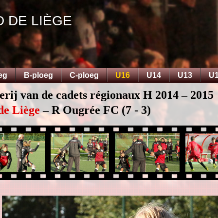
D DE LIÈGE
eg
B-ploeg
C-ploeg
U16
U14
U13
U
erij van de cadets régionaux H 2014 – 2015
de Liège
– R Ougrée FC (7 - 3)