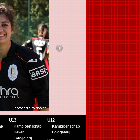
U13
U12
ap
Kampioenschap
Kampioenschap
g
Beker
Fotogalerij
Fotogalerij