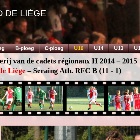
D DE LIÈGE
eg
B-ploeg
C-ploeg
U16
U14
U13
U
erij van de cadets régionaux H 2014 – 2015
de Liège
– Seraing Ath. RFC B (11 - 1)