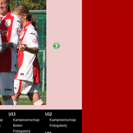
U13
U12
ap
Kampioenschap
Kampioenschap
g
Beker
Fotogalerij
Fotogalerij