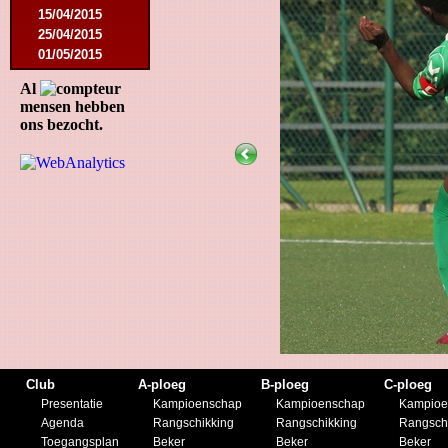
15/04/2015
25/04/2015
01/05/2015
14/05/2015
Al
17/05/2015
mensen hebben
05/09/2015
ons bezocht.
13/09/2015
19/09/2015
10/10/2015
05/12/2015
12/12/2015
09/02/2016
27/02/2016
09/03/2016
12/03/2016
19/03/2016
16/04/2016
21/05/2016
27/05/2016
Club
A-ploeg
B-ploeg
C-ploeg
09/08/2016
Presentatie
Kampioenschap
Kampioenschap
Kampioe
20/08/2016
Agenda
Rangschikking
Rangschikking
Rangsch
08/10/2016
Toegangsplan
Beker
Beker
Beker