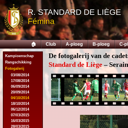
R. STANDARD DE LIÈGE
Fémina
🏠
Club
A-ploeg
B-ploeg
C-p
De fotogalerij van de cade
Kampioenschap
Rangschikking
Standard de Liège
– Serain
Fotogalerij
03/08/2014
17/08/2014
06/09/2014
20/09/2014
04/10/2014
18/10/2014
06/12/2014
07/03/2015
16/03/2015
28/03/2015