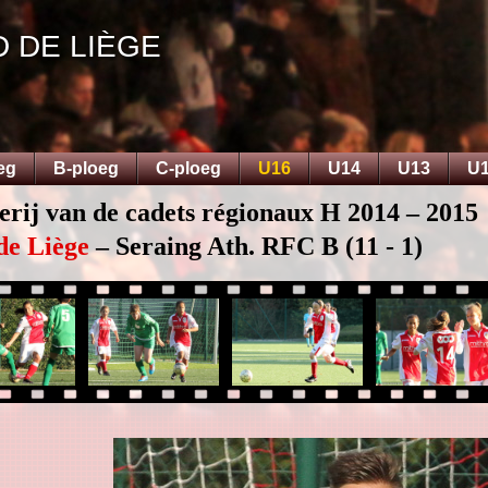
D DE LIÈGE
eg
B-ploeg
C-ploeg
U16
U14
U13
U
erij van de cadets régionaux H 2014 – 2015
de Liège
– Seraing Ath. RFC B (11 - 1)