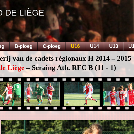
D DE LIÈGE
eg
B-ploeg
C-ploeg
U16
U14
U13
U
erij van de cadets régionaux H 2014 – 2015
de Liège
– Seraing Ath. RFC B (11 - 1)