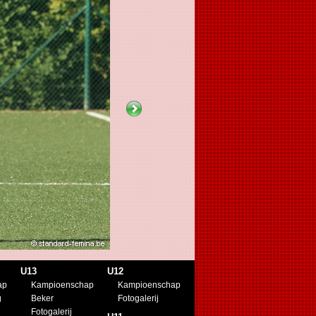
U13
U12
ap
Kampioenschap
Kampioenschap
g
Beker
Fotogalerij
Fotogalerij