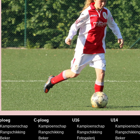
ploeg
C-ploeg
U16
U14
Kampioenschap
Kampioenschap
Kampioenschap
Kampioensch
Rangschikking
Rangschikking
Rangschikking
Rangschikkin
Beker
Beker
Fotogalerij
Beker