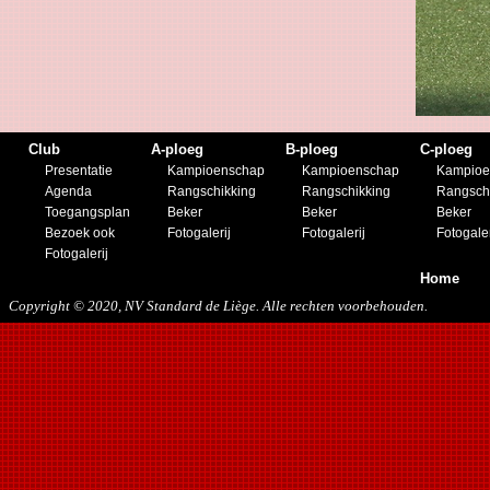
19/11/2016
10/01/2017
11/03/2017
01/04/2017
26/05/2017
21/12/2017
27/01/2018
Club
A-ploeg
B-ploeg
C-ploeg
10/03/2018
Presentatie
Kampioenschap
Kampioenschap
Kampioe
17/05/2018
Agenda
Rangschikking
Rangschikking
Rangsch
22/08/2018
Toegangsplan
Beker
Beker
Beker
27/10/2018
Bezoek ook
Fotogalerij
Fotogalerij
Fotogaler
12/01/2019
Fotogalerij
23/11/2019
Home
Copyright © 2020, NV Standard de Liège. Alle rechten voorbehouden.