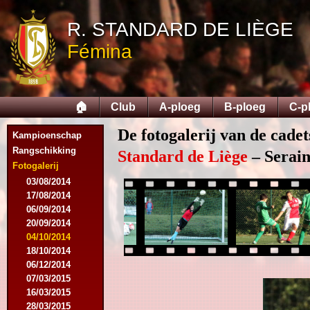
R. STANDARD DE LIÈGE
Fémina
🏠
Club
A-ploeg
B-ploeg
C-p
De fotogalerij van de cade
Kampioenschap
Rangschikking
Standard de Liège
– Serain
Fotogalerij
03/08/2014
17/08/2014
06/09/2014
20/09/2014
04/10/2014
18/10/2014
06/12/2014
07/03/2015
16/03/2015
28/03/2015