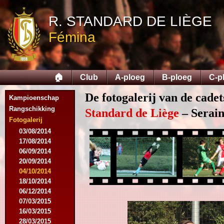
R. STANDARD DE LIÈGE
Fémina
🏠
Club
A-ploeg
B-ploeg
C-p
De fotogalerij van de cade
Kampioenschap
Rangschikking
Standard de Liège
– Serain
Fotogalerij
03/08/2014
17/08/2014
06/09/2014
20/09/2014
04/10/2014
18/10/2014
06/12/2014
07/03/2015
16/03/2015
28/03/2015