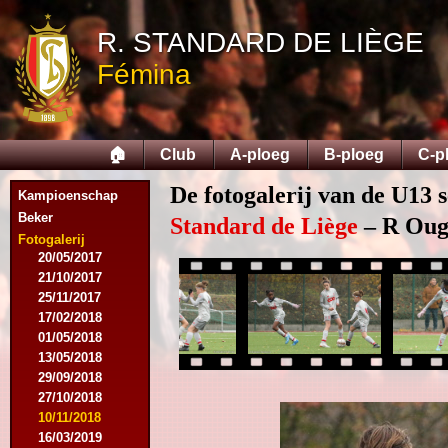
12/09/2015
R. STANDARD DE LIÈGE
26/09/2015
03/10/2015
Fémina
28/11/2015
09/03/2016
09/04/2016
13/04/2016
🏠
Club
A-ploeg
B-ploeg
C-p
16/05/2016
09/08/2016
De fotogalerij van de U13 
Kampioenschap
08/10/2016
Beker
01/03/2017
Standard de Liège
– R Ougr
06/05/2017
Fotogalerij
20/05/2017
21/10/2017
25/11/2017
17/02/2018
01/05/2018
13/05/2018
29/09/2018
27/10/2018
10/11/2018
16/03/2019