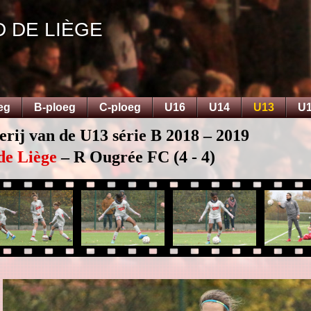
D DE LIÈGE
eg
B-ploeg
C-ploeg
U16
U14
U13
U
erij van de U13 série B 2018 – 2019
de Liège
– R Ougrée FC (4 - 4)