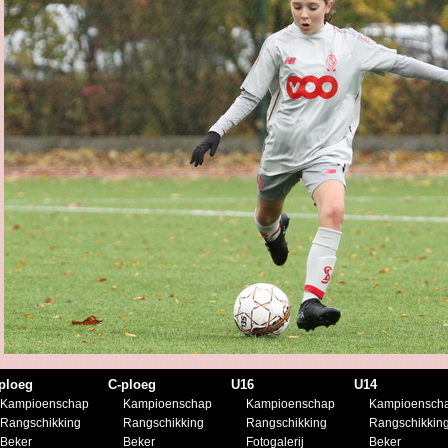
ploeg
C-ploeg
U16
U14
Kampioenschap
Kampioenschap
Kampioenschap
Kampioensch
Rangschikking
Rangschikking
Rangschikking
Rangschikkin
Beker
Beker
Fotogalerij
Beker