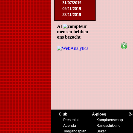
31/07/2019
09/11/2019
23/11/2019
Al
mensen hebben
ons bezocht.
Club
A-ploeg
B-
Presentatie
Kampioenschap
Agenda
Rangschikking
Toegangsplan
Beker