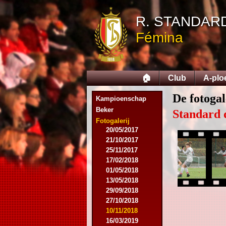
12/09/2015
R. STANDAR
26/09/2015
03/10/2015
Fémina
28/11/2015
09/03/2016
09/04/2016
13/04/2016
🏠
Club
A-plo
16/05/2016
09/08/2016
De fotogal
Kampioenschap
08/10/2016
Beker
01/03/2017
Standard 
06/05/2017
Fotogalerij
20/05/2017
21/10/2017
25/11/2017
17/02/2018
01/05/2018
13/05/2018
29/09/2018
27/10/2018
10/11/2018
16/03/2019