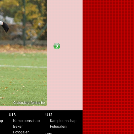
U13
U12
ap
Kampioenschap
Kampioenschap
g
Beker
Fotogalerij
Fotogalerij