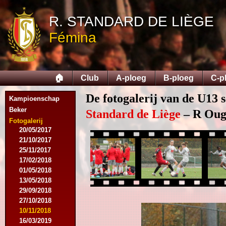
12/09/2015
R. STANDARD DE LIÈGE
26/09/2015
03/10/2015
Fémina
28/11/2015
09/03/2016
09/04/2016
13/04/2016
🏠
Club
A-ploeg
B-ploeg
C-p
16/05/2016
09/08/2016
De fotogalerij van de U13 
Kampioenschap
08/10/2016
Beker
01/03/2017
Standard de Liège
– R Ougr
06/05/2017
Fotogalerij
20/05/2017
21/10/2017
25/11/2017
17/02/2018
01/05/2018
13/05/2018
29/09/2018
27/10/2018
10/11/2018
16/03/2019