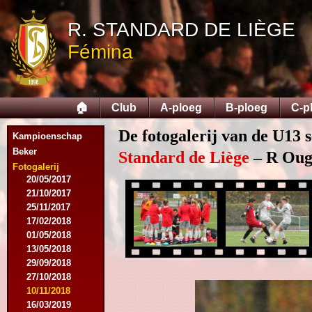
12/09/2015
R. STANDARD DE LIÈGE
26/09/2015
03/10/2015
Fémina
28/11/2015
09/03/2016
09/04/2016
13/04/2016
🏠
Club
A-ploeg
B-ploeg
C-p
16/05/2016
09/08/2016
De fotogalerij van de U13 
Kampioenschap
08/10/2016
Beker
01/03/2017
Standard de Liège
– R Ougr
06/05/2017
Fotogalerij
20/05/2017
21/10/2017
25/11/2017
17/02/2018
01/05/2018
13/05/2018
29/09/2018
27/10/2018
10/11/2018
16/03/2019