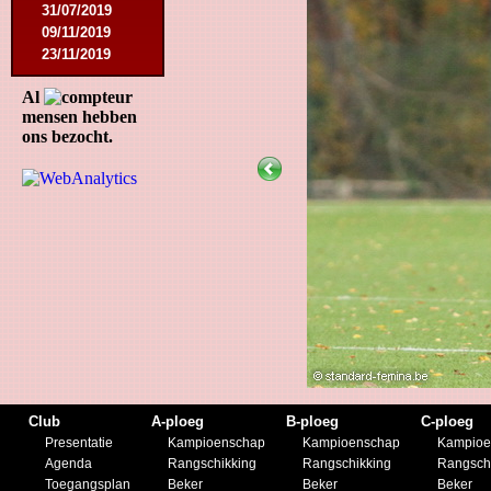
31/07/2019
09/11/2019
23/11/2019
Al
mensen hebben
ons bezocht.
Club
A-ploeg
B-ploeg
C-ploeg
Presentatie
Kampioenschap
Kampioenschap
Kampioe
Agenda
Rangschikking
Rangschikking
Rangsch
Toegangsplan
Beker
Beker
Beker