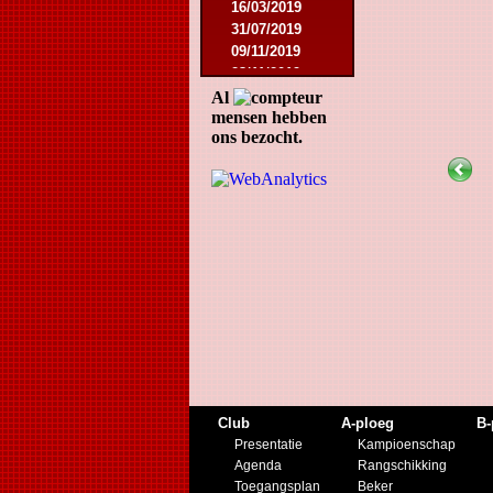
16/03/2019
31/07/2019
09/11/2019
23/11/2019
Al
mensen hebben
ons bezocht.
Club
A-ploeg
B-
Presentatie
Kampioenschap
Agenda
Rangschikking
Toegangsplan
Beker