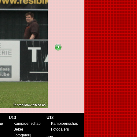
U13
U12
ap
Kampioenschap
Kampioenschap
g
Beker
Fotogalerij
Fotogalerij