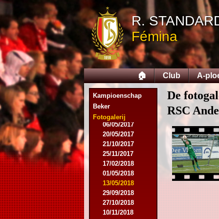
14/05/2015
12/09/2015
R. STANDAR
26/09/2015
Fémina
03/10/2015
28/11/2015
09/03/2016
09/04/2016
🏠
Club
A-plo
13/04/2016
16/05/2016
De fotogal
09/08/2016
Kampioenschap
08/10/2016
Beker
RSC Ande
01/03/2017
Fotogalerij
06/05/2017
20/05/2017
21/10/2017
25/11/2017
17/02/2018
01/05/2018
13/05/2018
29/09/2018
27/10/2018
10/11/2018