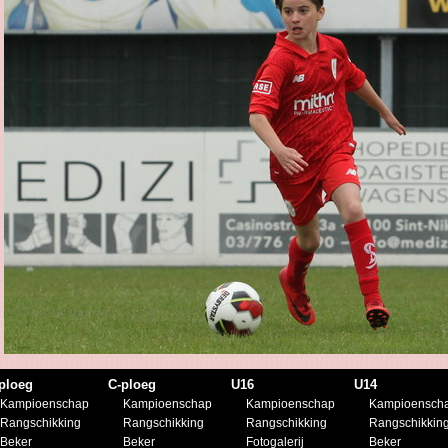
ploeg
C-ploeg
U16
U14
Kampioenschap
Kampioenschap
Kampioenschap
Kampioensch
Rangschikking
Rangschikking
Rangschikking
Rangschikkin
Beker
Beker
Fotogalerij
Beker