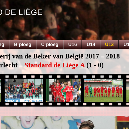
D DE LIÈGE
eg
B-ploeg
C-ploeg
U16
U14
U13
U
erij van de Beker van België 2017 – 2018
rlecht –
Standard de Liège A
(1 - 0)