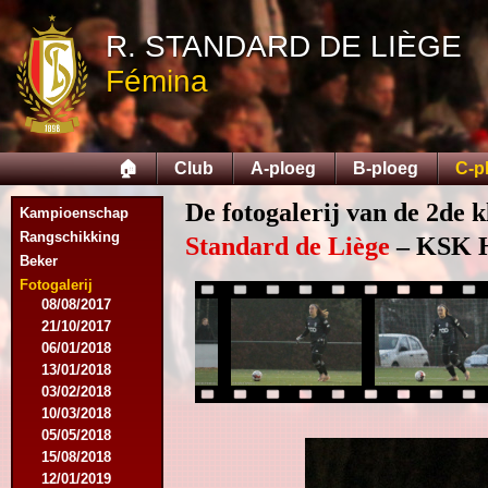
07/11/2015
R. STANDARD DE LIÈGE
21/11/2015
12/12/2015
Fémina
27/02/2016
12/03/2016
07/08/2016
27/08/2016
🏠
Club
A-ploeg
B-ploeg
C-p
03/09/2016
17/09/2016
De fotogalerij van de 2de k
Kampioenschap
10/01/2017
Rangschikking
18/02/2017
Standard de Liège
– KSK He
Beker
25/02/2017
29/04/2017
Fotogalerij
08/08/2017
21/10/2017
06/01/2018
13/01/2018
03/02/2018
10/03/2018
05/05/2018
15/08/2018
12/01/2019