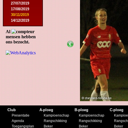
27/07/2019
17/08/2019
30/11/2019
14/12/2019
Al
mensen hebben
ons bezocht.
Club
A-ploeg
B-ploeg
C-ploeg
Presentatie
Kampioenschap
Kampioenschap
Kampioe
Agenda
Rangschikking
Rangschikking
Rangsch
Toegangsplan
Beker
Beker
Beker