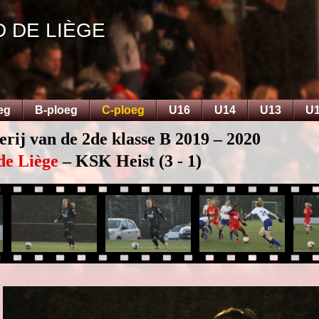
D DE LIÈGE
eg
B-ploeg
C-ploeg
U16
U14
U13
U
erij van de 2de klasse B 2019 – 2020
de Liège
– KSK Heist (3 - 1)