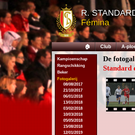
07/11/2015
R. STANDAR
21/11/2015
12/12/2015
Fémina
27/02/2016
12/03/2016
07/08/2016
27/08/2016
🏠
Club
A-plo
03/09/2016
17/09/2016
De fotogal
Kampioenschap
10/01/2017
Rangschikking
18/02/2017
Standard 
Beker
25/02/2017
29/04/2017
Fotogalerij
08/08/2017
21/10/2017
06/01/2018
13/01/2018
03/02/2018
10/03/2018
05/05/2018
15/08/2018
12/01/2019