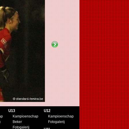
U13
U12
ap
Kampioenschap
Kampioenschap
g
Beker
Fotogalerij
Fotogalerij