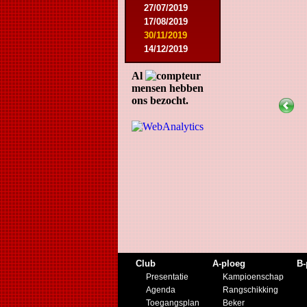
27/07/2019
17/08/2019
30/11/2019
14/12/2019
Al
mensen hebben
ons bezocht.
Club
A-ploeg
B-
Presentatie
Kampioenschap
Agenda
Rangschikking
Toegangsplan
Beker