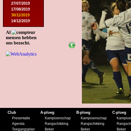
27/07/2019
17/08/2019
30/11/2019
14/12/2019
Al
mensen hebben
ons bezocht.
Club
A-ploeg
B-ploeg
C-ploeg
Presentatie
Kampioenschap
Kampioenschap
Kampioe
Agenda
Rangschikking
Rangschikking
Rangsch
Toegangsplan
Beker
Beker
Beker