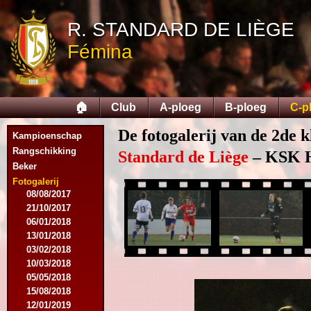
07/11/2015
R. STANDARD DE LIÈGE
21/11/2015
12/12/2015
Fémina
27/02/2016
12/03/2016
07/08/2016
27/08/2016
🏠
Club
A-ploeg
B-ploeg
C-p
03/09/2016
17/09/2016
De fotogalerij van de 2de k
Kampioenschap
10/01/2017
Rangschikking
18/02/2017
Standard de Liège
– KSK He
Beker
25/02/2017
29/04/2017
Fotogalerij
08/08/2017
21/10/2017
06/01/2018
13/01/2018
03/02/2018
10/03/2018
05/05/2018
15/08/2018
12/01/2019