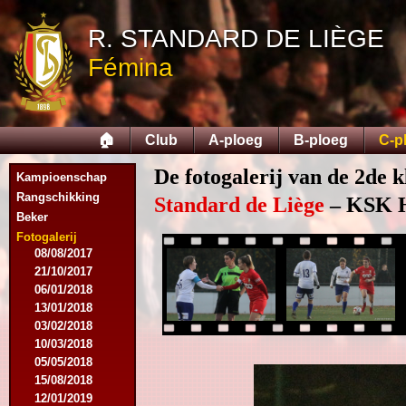
07/11/2015
R. STANDARD DE LIÈGE
21/11/2015
12/12/2015
Fémina
27/02/2016
12/03/2016
07/08/2016
27/08/2016
🏠
Club
A-ploeg
B-ploeg
C-p
03/09/2016
17/09/2016
De fotogalerij van de 2de k
Kampioenschap
10/01/2017
Rangschikking
18/02/2017
Standard de Liège
– KSK He
Beker
25/02/2017
29/04/2017
Fotogalerij
08/08/2017
21/10/2017
06/01/2018
13/01/2018
03/02/2018
10/03/2018
05/05/2018
15/08/2018
12/01/2019