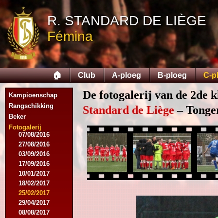
05/04/2015
R. STANDARD DE LIÈGE
23/05/2015
30/05/2015
Fémina
12/08/2015
15/08/2015
22/08/2015
12/09/2015
🏠
Club
A-ploeg
B-ploeg
C-p
10/10/2015
07/11/2015
De fotogalerij van de 2de k
Kampioenschap
21/11/2015
12/12/2015
Rangschikking
Standard de Liège
– Tonger
27/02/2016
Beker
12/03/2016
Fotogalerij
07/08/2016
27/08/2016
03/09/2016
17/09/2016
10/01/2017
18/02/2017
25/02/2017
29/04/2017
08/08/2017