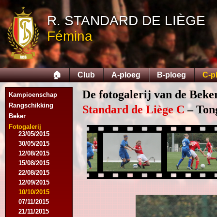
03/08/2014
R. STANDARD DE LIÈGE
16/08/2014
17/08/2014
Fémina
06/09/2014
27/09/2014
11/10/2014
08/11/2014
🏠
Club
A-ploeg
B-ploeg
C-p
15/11/2014
06/12/2014
De fotogalerij van de Beke
Kampioenschap
13/12/2014
14/02/2015
Rangschikking
Standard de Liège C
– Tong
21/02/2015
Beker
05/04/2015
Fotogalerij
23/05/2015
30/05/2015
12/08/2015
15/08/2015
22/08/2015
12/09/2015
10/10/2015
07/11/2015
21/11/2015