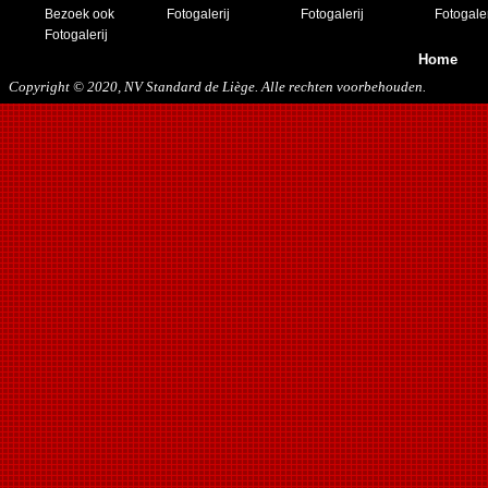
30/11/2019
Bezoek ook
Fotogalerij
Fotogalerij
Fotogaler
14/12/2019
Fotogalerij
Home
Copyright © 2020, NV Standard de Liège. Alle rechten voorbehouden.