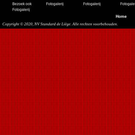
30/11/2019
Bezoek ook
Fotogalerij
Fotogalerij
Fotogaler
14/12/2019
Fotogalerij
Home
Copyright © 2020, NV Standard de Liège. Alle rechten voorbehouden.