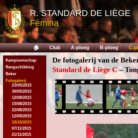
03/08/2014
R. STANDARD DE LIÈGE
16/08/2014
17/08/2014
Fémina
06/09/2014
27/09/2014
11/10/2014
08/11/2014
🏠
Club
A-ploeg
B-ploeg
C-p
15/11/2014
06/12/2014
De fotogalerij van de Beke
Kampioenschap
13/12/2014
14/02/2015
Rangschikking
Standard de Liège C
– Tong
21/02/2015
Beker
05/04/2015
Fotogalerij
23/05/2015
30/05/2015
12/08/2015
15/08/2015
22/08/2015
12/09/2015
10/10/2015
07/11/2015
21/11/2015