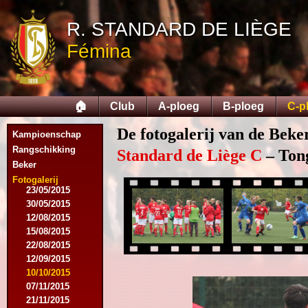
03/08/2014
R. STANDARD DE LIÈGE
16/08/2014
17/08/2014
Fémina
06/09/2014
27/09/2014
11/10/2014
08/11/2014
🏠
Club
A-ploeg
B-ploeg
C-p
15/11/2014
06/12/2014
De fotogalerij van de Beke
Kampioenschap
13/12/2014
14/02/2015
Rangschikking
Standard de Liège C
– Tong
21/02/2015
Beker
05/04/2015
Fotogalerij
23/05/2015
30/05/2015
12/08/2015
15/08/2015
22/08/2015
12/09/2015
10/10/2015
07/11/2015
21/11/2015