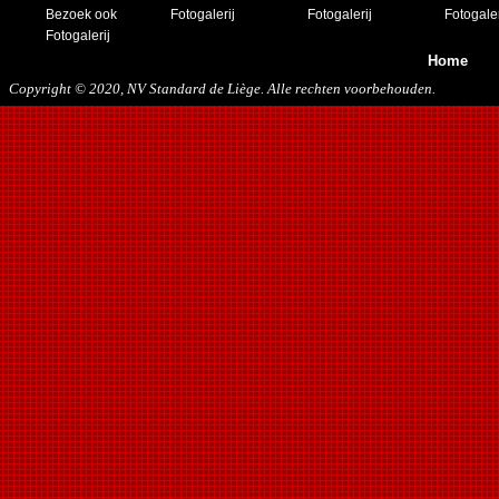
30/11/2019
Bezoek ook
Fotogalerij
Fotogalerij
Fotogaler
14/12/2019
Fotogalerij
Home
Copyright © 2020, NV Standard de Liège. Alle rechten voorbehouden.