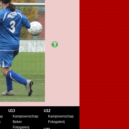
U13
U12
ap
Kampioenschap
Kampioenschap
g
Beker
Fotogalerij
Fotogalerij