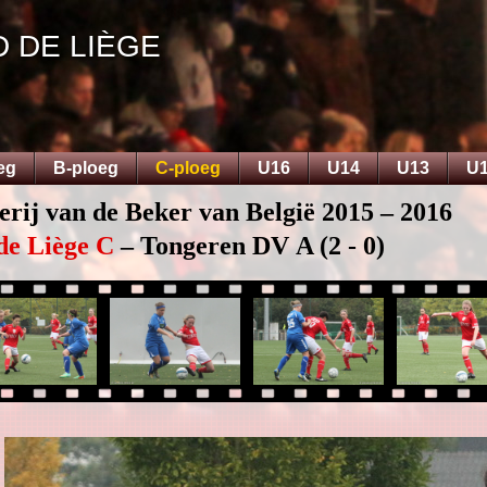
D DE LIÈGE
eg
B-ploeg
C-ploeg
U16
U14
U13
U
erij van de Beker van België 2015 – 2016
de Liège C
– Tongeren DV A (2 - 0)