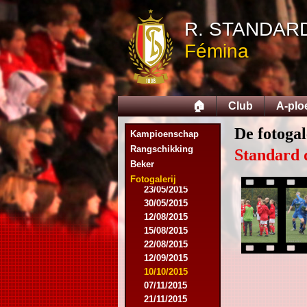
03/08/2014
R. STANDAR
16/08/2014
17/08/2014
Fémina
06/09/2014
27/09/2014
11/10/2014
08/11/2014
🏠
Club
A-plo
15/11/2014
06/12/2014
De fotogal
Kampioenschap
13/12/2014
14/02/2015
Rangschikking
Standard 
21/02/2015
Beker
05/04/2015
Fotogalerij
23/05/2015
30/05/2015
12/08/2015
15/08/2015
22/08/2015
12/09/2015
10/10/2015
07/11/2015
21/11/2015