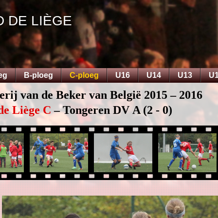
D DE LIÈGE
eg
B-ploeg
C-ploeg
U16
U14
U13
U
erij van de Beker van België 2015 – 2016
de Liège C
– Tongeren DV A (2 - 0)