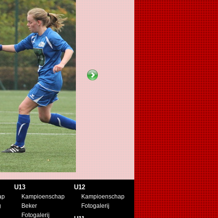
U13
U12
ap
Kampioenschap
Kampioenschap
g
Beker
Fotogalerij
Fotogalerij