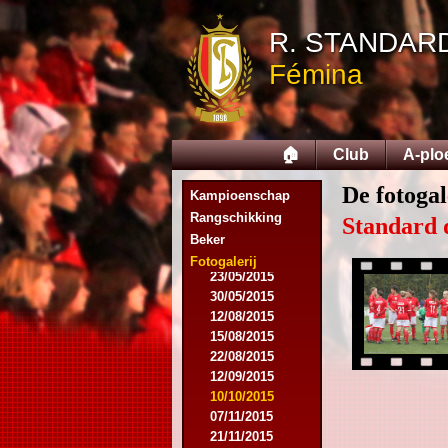
03/08/2014
R. STANDAR
16/08/2014
17/08/2014
Fémina
06/09/2014
27/09/2014
11/10/2014
08/11/2014
🏠
Club
A-plo
15/11/2014
06/12/2014
De fotogal
Kampioenschap
13/12/2014
14/02/2015
Rangschikking
Standard 
21/02/2015
Beker
05/04/2015
Fotogalerij
23/05/2015
30/05/2015
12/08/2015
15/08/2015
22/08/2015
12/09/2015
10/10/2015
07/11/2015
21/11/2015