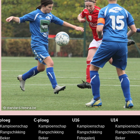
ploeg
C-ploeg
U16
U14
Kampioenschap
Kampioenschap
Kampioenschap
Kampioensch
Rangschikking
Rangschikking
Rangschikking
Rangschikkin
Beker
Beker
Fotogalerij
Beker