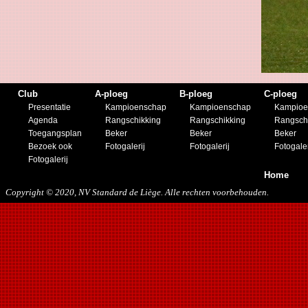
25/02/2017
29/04/2017
08/08/2017
21/10/2017
06/01/2018
13/01/2018
03/02/2018
Club
A-ploeg
B-ploeg
C-ploeg
10/03/2018
Presentatie
Kampioenschap
Kampioenschap
Kampioe
05/05/2018
Agenda
Rangschikking
Rangschikking
Rangsch
15/08/2018
Toegangsplan
Beker
Beker
Beker
12/01/2019
Bezoek ook
Fotogalerij
Fotogalerij
Fotogaler
27/07/2019
Fotogalerij
17/08/2019
Home
30/11/2019
Copyright © 2020, NV Standard de Liège. Alle rechten voorbehouden.
14/12/2019