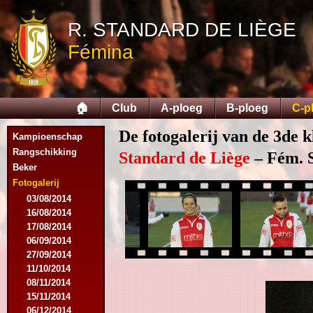
R. STANDARD DE LIÈGE
Fémina
🏠
Club
A-ploeg
B-ploeg
C-p
De fotogalerij van de 3de k
Kampioenschap
Rangschikking
Standard de Liège
– Fém. S
Beker
Fotogalerij
03/08/2014
16/08/2014
17/08/2014
06/09/2014
27/09/2014
11/10/2014
08/11/2014
15/11/2014
06/12/2014