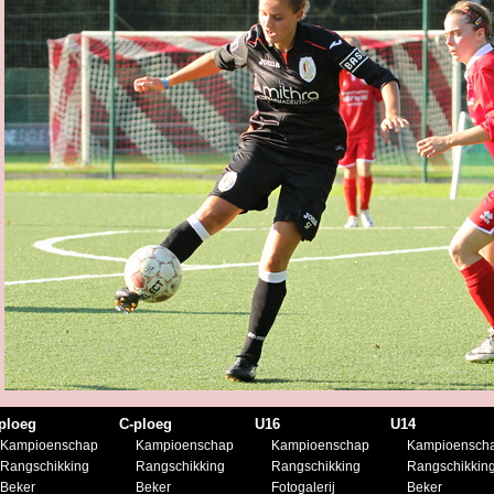
ploeg
C-ploeg
U16
U14
Kampioenschap
Kampioenschap
Kampioenschap
Kampioensch
Rangschikking
Rangschikking
Rangschikking
Rangschikkin
Beker
Beker
Fotogalerij
Beker