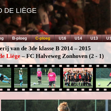
D DE LIÈGE
eg
B-ploeg
C-ploeg
U16
U14
U13
U
erij van de 3de klasse B 2014 – 2015
de Liège
– FC Halveweg Zonhoven (2 - 1)