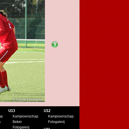
U13
U12
ap
Kampioenschap
Kampioenschap
g
Beker
Fotogalerij
Fotogalerij