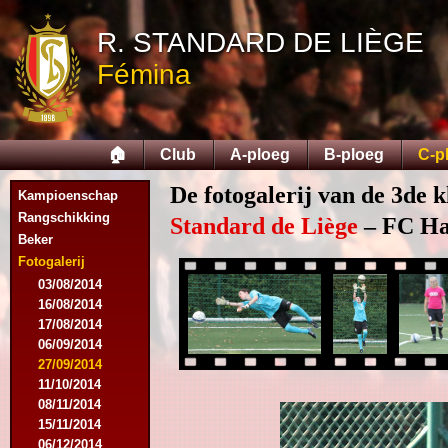
R. STANDARD DE LIÈGE
Fémina
🏠
Club
A-ploeg
B-ploeg
C-p
De fotogalerij van de 3de k
Kampioenschap
Rangschikking
Standard de Liège
– FC Hal
Beker
Fotogalerij
03/08/2014
16/08/2014
17/08/2014
06/09/2014
27/09/2014
11/10/2014
08/11/2014
15/11/2014
06/12/2014