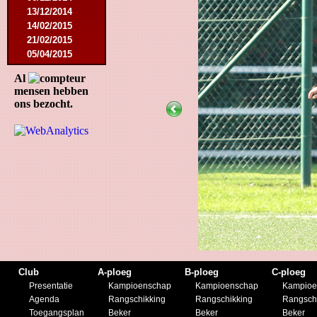
13/12/2014
14/02/2015
21/02/2015
05/04/2015
23/05/2015
Al
30/05/2015
mensen hebben
12/08/2015
ons bezocht.
15/08/2015
22/08/2015
12/09/2015
10/10/2015
07/11/2015
21/11/2015
12/12/2015
27/02/2016
12/03/2016
07/08/2016
27/08/2016
03/09/2016
Club
A-ploeg
B-ploeg
C-ploeg
17/09/2016
Presentatie
Kampioenschap
Kampioenschap
Kampioe
10/01/2017
Agenda
Rangschikking
Rangschikking
Rangsch
18/02/2017
Toegangsplan
Beker
Beker
Beker