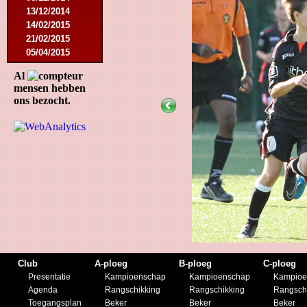
13/12/2014
14/02/2015
21/02/2015
05/04/2015
23/05/2015
Al
30/05/2015
mensen hebben
12/08/2015
ons bezocht.
15/08/2015
22/08/2015
12/09/2015
10/10/2015
07/11/2015
21/11/2015
12/12/2015
27/02/2016
12/03/2016
07/08/2016
27/08/2016
03/09/2016
Club
A-ploeg
B-ploeg
C-ploeg
17/09/2016
Presentatie
Kampioenschap
Kampioenschap
Kampioe
10/01/2017
Agenda
Rangschikking
Rangschikking
Rangsch
18/02/2017
Toegangsplan
Beker
Beker
Beker