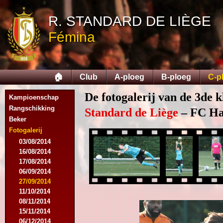
R. STANDARD DE LIÈGE
Fémina
🏠
Club
A-ploeg
B-ploeg
C-p
De fotogalerij van de 3de k
Kampioenschap
Rangschikking
Standard de Liège
– FC Hal
Beker
Fotogalerij
03/08/2014
16/08/2014
17/08/2014
06/09/2014
27/09/2014
11/10/2014
08/11/2014
15/11/2014
06/12/2014