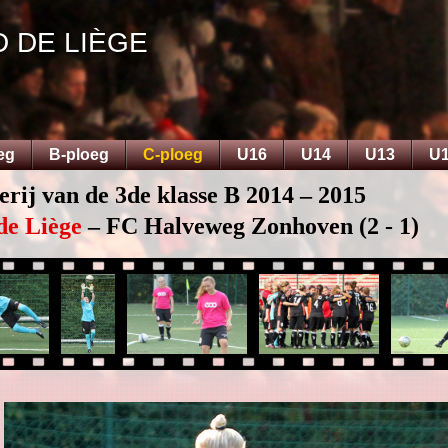
D DE LIÈGE
eg
B-ploeg
C-ploeg
U16
U14
U13
U
erij van de 3de klasse B 2014 – 2015
de Liège
– FC Halveweg Zonhoven (2 - 1)