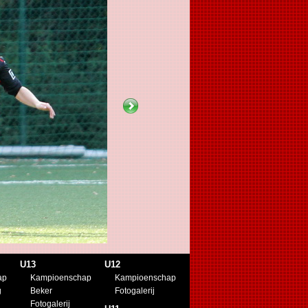
U13
U12
ap
Kampioenschap
Kampioenschap
g
Beker
Fotogalerij
Fotogalerij