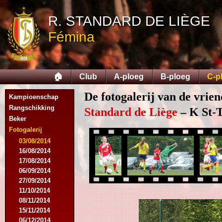
R. STANDARD DE LIÈGE
Fémina
🏠
Club
A-ploeg
B-ploeg
C-p
De fotogalerij van de vrie
Kampioenschap
Rangschikking
Standard de Liège
– K St-T
Beker
Fotogalerij
03/08/2014
16/08/2014
17/08/2014
06/09/2014
27/09/2014
11/10/2014
08/11/2014
15/11/2014
06/12/2014