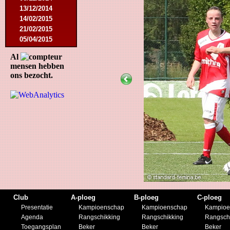
13/12/2014
14/02/2015
21/02/2015
05/04/2015
23/05/2015
Al
30/05/2015
mensen hebben
12/08/2015
ons bezocht.
15/08/2015
22/08/2015
12/09/2015
10/10/2015
07/11/2015
21/11/2015
12/12/2015
27/02/2016
12/03/2016
07/08/2016
27/08/2016
03/09/2016
Club
A-ploeg
B-ploeg
C-ploeg
17/09/2016
Presentatie
Kampioenschap
Kampioenschap
Kampioe
10/01/2017
Agenda
Rangschikking
Rangschikking
Rangsch
18/02/2017
Toegangsplan
Beker
Beker
Beker