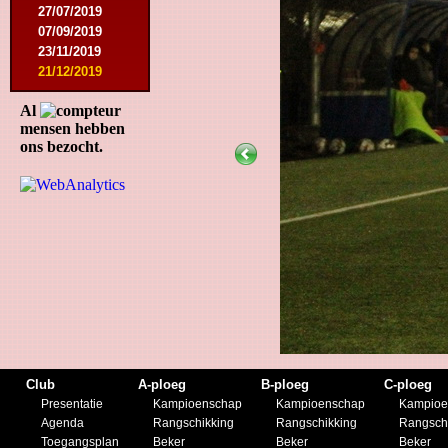
27/07/2019
07/09/2019
23/11/2019
21/12/2019
Al
mensen hebben
ons bezocht.
Club
A-ploeg
B-ploeg
C-ploeg
Presentatie
Kampioenschap
Kampioenschap
Kampioe
Agenda
Rangschikking
Rangschikking
Rangsch
Toegangsplan
Beker
Beker
Beker