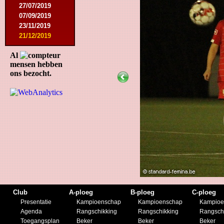
27/07/2019
07/09/2019
23/11/2019
21/12/2019
Al
mensen hebben
ons bezocht.
Club
A-ploeg
B-ploeg
C-ploeg
Presentatie
Kampioenschap
Kampioenschap
Kampioe
Agenda
Rangschikking
Rangschikking
Rangsch
Toegangsplan
Beker
Beker
Beker