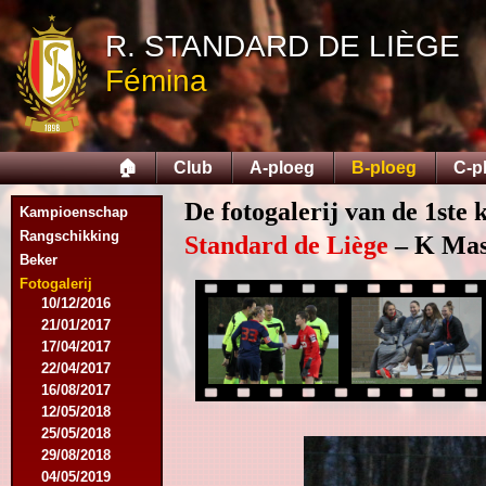
11/11/2015
R. STANDARD DE LIÈGE
28/11/2015
27/02/2016
Fémina
12/03/2016
19/03/2016
09/04/2016
23/04/2016
🏠
Club
A-ploeg
B-ploeg
C-p
30/04/2016
18/07/2016
De fotogalerij van de 1ste 
Kampioenschap
07/08/2016
Rangschikking
17/09/2016
Standard de Liège
– K Mas
Beker
19/11/2016
26/11/2016
Fotogalerij
10/12/2016
21/01/2017
17/04/2017
22/04/2017
16/08/2017
12/05/2018
25/05/2018
29/08/2018
04/05/2019