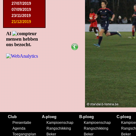
27/07/2019
07/09/2019
23/11/2019
21/12/2019
Al
mensen hebben
ons bezocht.
Club
A-ploeg
B-ploeg
C-ploeg
Presentatie
Kampioenschap
Kampioenschap
Kampioe
Agenda
Rangschikking
Rangschikking
Rangsch
Toegangsplan
Beker
Beker
Beker