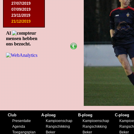
27/07/2019
07/09/2019
23/11/2019
21/12/2019
Al
mensen hebben
ons bezocht.
Club
A-ploeg
B-ploeg
C-ploeg
Presentatie
Kampioenschap
Kampioenschap
Kampioe
Agenda
Rangschikking
Rangschikking
Rangsch
Toegangsplan
Beker
Beker
Beker