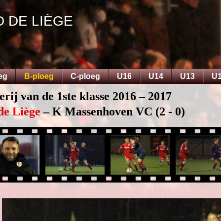
D DE LIÈGE
eg
B-ploeg
C-ploeg
U16
U14
U13
U
erij van de 1ste klasse 2016 – 2017
de Liège
– K Massenhoven VC (2 - 0)