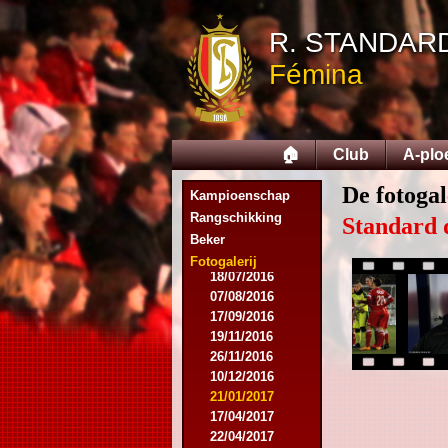
20/07/2015
R. STANDAR
01/08/2015
11/08/2015
Fémina
29/08/2015
05/09/2015
11/11/2015
28/11/2015
🏠
Club
A-plo
27/02/2016
12/03/2016
De fotogal
Kampioenschap
19/03/2016
09/04/2016
Rangschikking
Standard 
23/04/2016
Beker
30/04/2016
Fotogalerij
18/07/2016
07/08/2016
17/09/2016
19/11/2016
26/11/2016
10/12/2016
21/01/2017
17/04/2017
22/04/2017