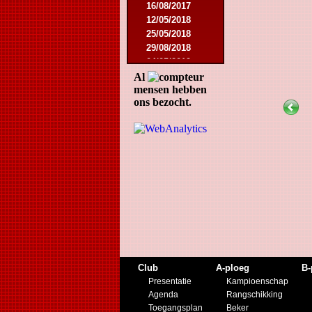
16/08/2017
12/05/2018
25/05/2018
29/08/2018
04/05/2019
27/07/2019
Al
mensen hebben
07/09/2019
ons bezocht.
23/11/2019
21/12/2019
Club
A-ploeg
B-
Presentatie
Kampioenschap
Agenda
Rangschikking
Toegangsplan
Beker