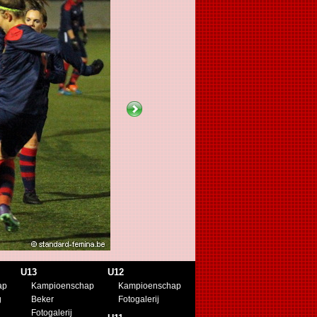
U13
U12
ap
Kampioenschap
Kampioenschap
g
Beker
Fotogalerij
Fotogalerij