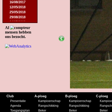
16/08/2017
12/05/2018
25/05/2018
29/08/2018
04/05/2019
27/07/2019
Al
mensen hebben
07/09/2019
ons bezocht.
23/11/2019
21/12/2019
Club
A-ploeg
B-ploeg
C-ploeg
Presentatie
Kampioenschap
Kampioenschap
Kampioe
Agenda
Rangschikking
Rangschikking
Rangsch
Toegangsplan
Beker
Beker
Beker