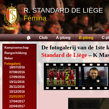
20/07/2015
R. STANDARD DE LIÈGE
01/08/2015
11/08/2015
Fémina
29/08/2015
05/09/2015
11/11/2015
28/11/2015
🏠
Club
A-ploeg
B-ploeg
C-p
27/02/2016
12/03/2016
De fotogalerij van de 1ste 
Kampioenschap
19/03/2016
09/04/2016
Rangschikking
Standard de Liège
– K Mas
23/04/2016
Beker
30/04/2016
Fotogalerij
18/07/2016
07/08/2016
17/09/2016
19/11/2016
26/11/2016
10/12/2016
21/01/2017
17/04/2017
22/04/2017