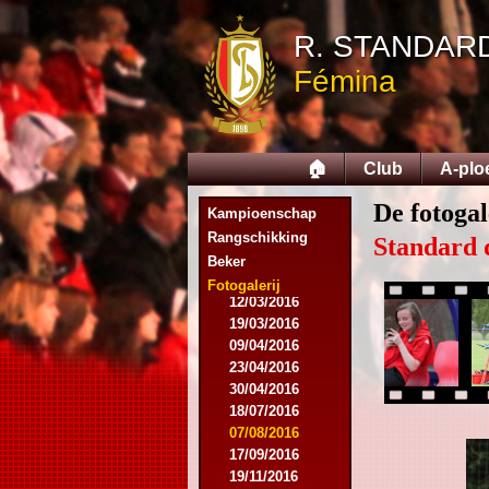
14/02/2015
R. STANDAR
21/02/2015
18/04/2015
Fémina
22/04/2015
09/05/2015
20/07/2015
01/08/2015
🏠
Club
A-plo
11/08/2015
29/08/2015
De fotogal
Kampioenschap
05/09/2015
11/11/2015
Rangschikking
Standard 
28/11/2015
Beker
27/02/2016
Fotogalerij
12/03/2016
19/03/2016
09/04/2016
23/04/2016
30/04/2016
18/07/2016
07/08/2016
17/09/2016
19/11/2016