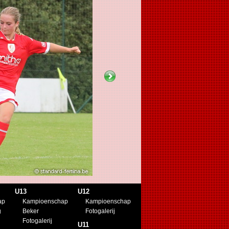
U13
U12
ap
Kampioenschap
Kampioenschap
g
Beker
Fotogalerij
Fotogalerij
U11