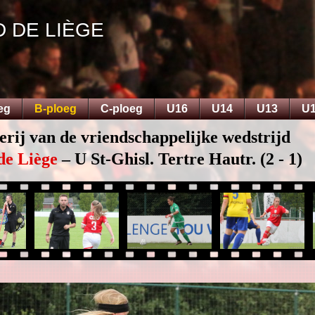
D DE LIÈGE
eg
B-ploeg
C-ploeg
U16
U14
U13
U
erij van de vriendschappelijke wedstrijd
de Liège
– U St-Ghisl. Tertre Hautr. (2 - 1)