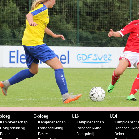
ploeg
C-ploeg
U16
U14
Kampioenschap
Kampioenschap
Kampioenschap
Kampioensch
Rangschikking
Rangschikking
Rangschikking
Rangschikkin
Beker
Beker
Fotogalerij
Beker