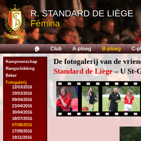
14/02/2015
R. STANDARD DE LIÈGE
21/02/2015
18/04/2015
Fémina
22/04/2015
09/05/2015
20/07/2015
01/08/2015
🏠
Club
A-ploeg
B-ploeg
C-p
11/08/2015
29/08/2015
De fotogalerij van de vrie
Kampioenschap
05/09/2015
11/11/2015
Rangschikking
Standard de Liège
– U St-Gh
28/11/2015
Beker
27/02/2016
Fotogalerij
12/03/2016
19/03/2016
09/04/2016
23/04/2016
30/04/2016
18/07/2016
07/08/2016
17/09/2016
19/11/2016